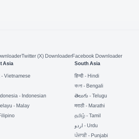
wnloader
Twitter (X)
Downloader
Facebook
Downloader
t Asia
South Asia
-
Vietnamese
हिन्दी
-
Hindi
i
বাংলা
-
Bengali
ndonesia
-
Indonesian
తెలుగు
-
Telugu
elayu
-
Malay
मराठी
-
Marathi
Filipino
தமிழ்
-
Tamil
Urdu
-
اردو
ਪੰਜਾਬੀ
-
Punjabi