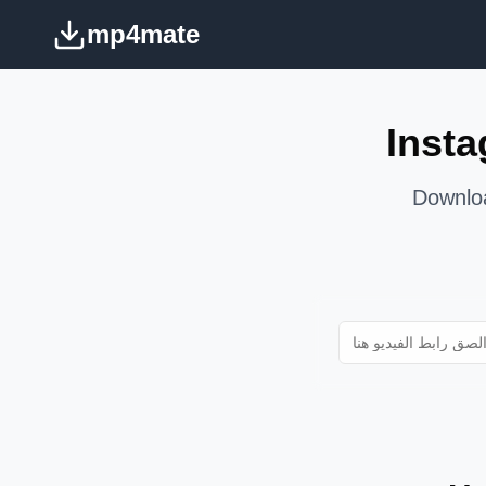
mp4mate
Inst
Downloa