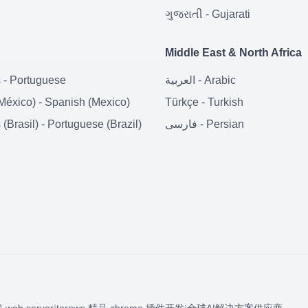
ગુજરાતી
-
Gujarati
Middle East & North Africa
Arabic
-
العربية
Portuguese
-
s
México)
-
Spanish (Mexico)
Türkçe
-
Turkish
Persian
-
فارسی
Portuguese (Brazil)
-
(Brasil)