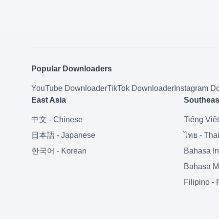
Popular Downloaders
YouTube
Downloader
TikTok
Downloader
Instagram
Do
East Asia
Southeas
中文
-
Chinese
Tiếng Việt
日本語
-
Japanese
ไทย
-
Tha
한국어
-
Korean
Bahasa I
Bahasa M
Filipino
-