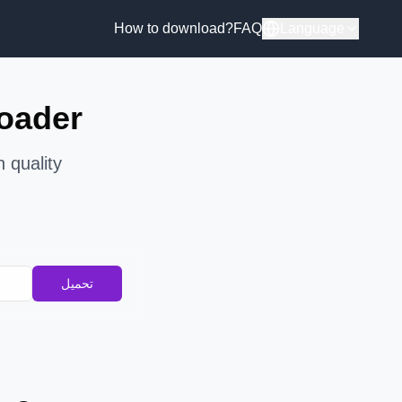
How to download?
FAQ
Language
oader
 quality
تحميل