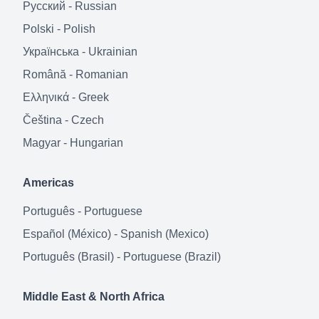
Русский
-
Russian
Polski
-
Polish
Українська
-
Ukrainian
Română
-
Romanian
Ελληνικά
-
Greek
Čeština
-
Czech
Magyar
-
Hungarian
Americas
Português
-
Portuguese
Español (México)
-
Spanish (Mexico)
Português (Brasil)
-
Portuguese (Brazil)
Middle East & North Africa