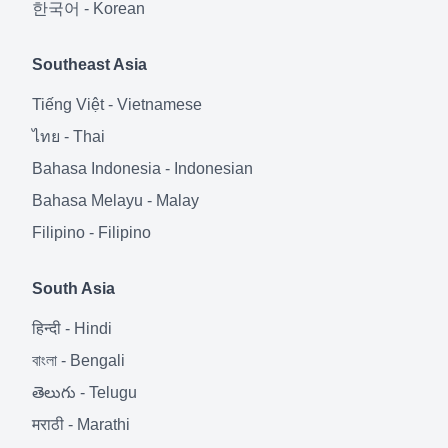
한국어
-
Korean
Southeast Asia
Tiếng Việt
-
Vietnamese
ไทย
-
Thai
Bahasa Indonesia
-
Indonesian
Bahasa Melayu
-
Malay
Filipino
-
Filipino
South Asia
हिन्दी
-
Hindi
বাংলা
-
Bengali
తెలుగు
-
Telugu
मराठी
-
Marathi