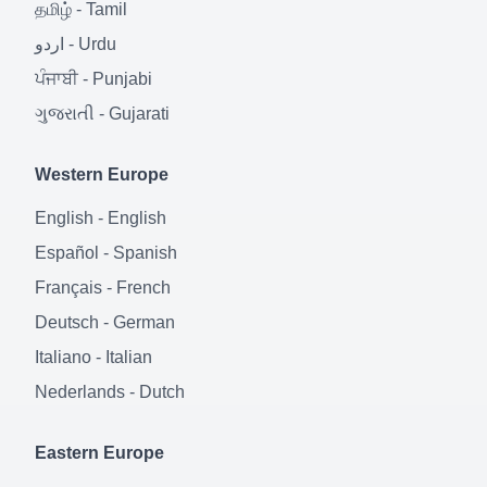
தமிழ்
-
Tamil
اردو
-
Urdu
ਪੰਜਾਬੀ
-
Punjabi
ગુજરાતી
-
Gujarati
Western Europe
English
-
English
Español
-
Spanish
Français
-
French
Deutsch
-
German
Italiano
-
Italian
Nederlands
-
Dutch
Eastern Europe