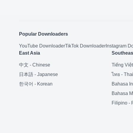
Popular Downloaders
YouTube
Downloader
TikTok
Downloader
Instagram
Do
East Asia
Southeas
中文
-
Chinese
Tiếng Việt
日本語
-
Japanese
ไทย
-
Tha
한국어
-
Korean
Bahasa I
Bahasa M
Filipino
-