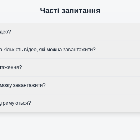
Часті запитання
ідео?
 кількість відео, які можна завантажити?
нтаження?
я можу завантажити?
дтримуються?