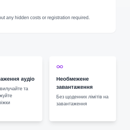
t any hidden costs or registration required.
аження аудіо
Необмежене
завантаження
вилучайте та
жуйте
Без щоденних лімітів на
ріжки
завантаження