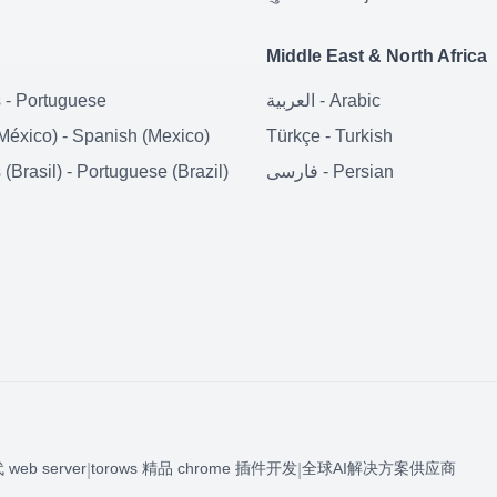
Middle East & North Africa
s
-
Portuguese
العربية
-
Arabic
México)
-
Spanish (Mexico)
Türkçe
-
Turkish
(Brasil)
-
Portuguese (Brazil)
فارسی
-
Persian
 web server
torows 精品 chrome 插件开发
全球AI解决方案供应商
|
|