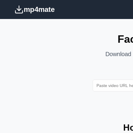
mp4mate
Fa
Download 
Ho