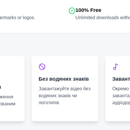
100% Free
ermarks or logos.
Unlimited downloads withou
Без водяних знаків
Завант
я
Завантажуйте відео без
Окремо 
водяних знаків чи
заванта
аження
логотипів
аудіодо
зованим