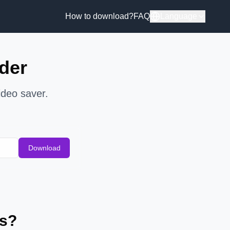
How to download?
FAQ
Language
der
deo saver.
Download
os?