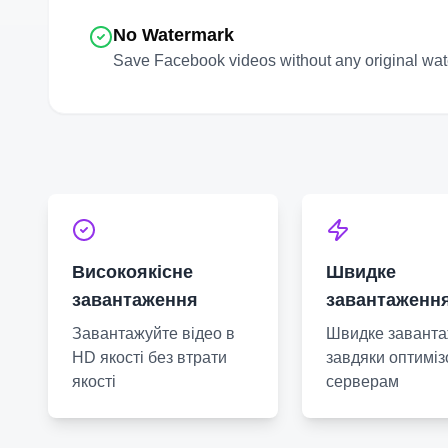
No Watermark
Save
Facebook
videos without any original wat
Високоякісне
Швидке
завантаження
завантаженн
Завантажуйте відео в
Швидке завант
HD якості без втрати
завдяки оптимі
якості
серверам