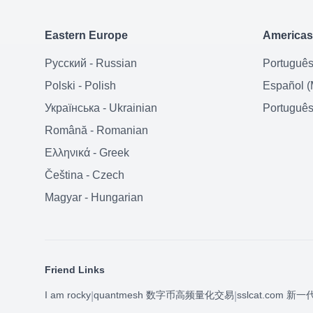
Eastern Europe
Americas
Русский
-
Russian
Portuguê
Polski
-
Polish
Español (
Українська
-
Ukrainian
Português 
Română
-
Romanian
Ελληνικά
-
Greek
Čeština
-
Czech
Magyar
-
Hungarian
Friend Links
I am rocky
quantmesh 数字币高频量化交易
sslcat.com 新一代
|
|