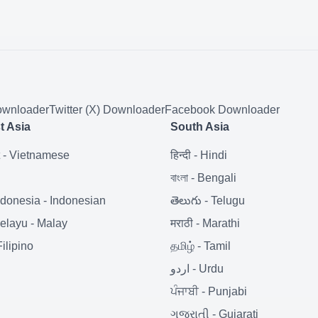
wnloader
Twitter (X)
Downloader
Facebook
Downloader
t Asia
South Asia
-
Vietnamese
हिन्दी
-
Hindi
i
বাংলা
-
Bengali
ndonesia
-
Indonesian
తెలుగు
-
Telugu
elayu
-
Malay
मराठी
-
Marathi
Filipino
தமிழ்
-
Tamil
اردو
-
Urdu
ਪੰਜਾਬੀ
-
Punjabi
ગુજરાતી
-
Gujarati